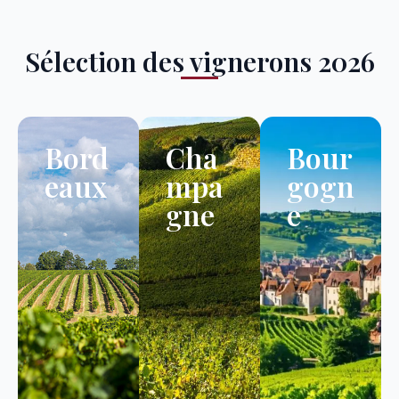
Sélection des vignerons 2026
Bord
Cha
Bour
eaux
mpa
gogn
gne
e