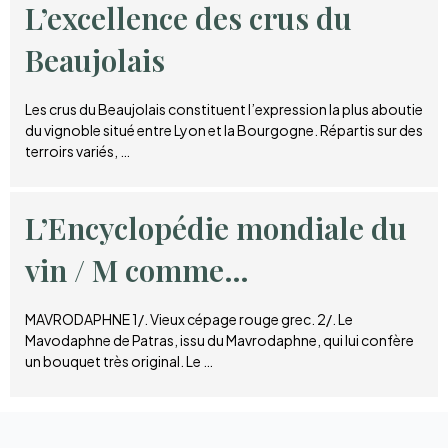
L’excellence des crus du
Beaujolais
Les crus du Beaujolais constituent l’expression la plus aboutie
du vignoble situé entre Lyon et la Bourgogne. Répartis sur des
terroirs variés, …
L’Encyclopédie mondiale du
vin / M comme…
MAVRODAPHNE 1/. Vieux cépage rouge grec. 2/. Le
Mavodaphne de Patras, issu du Mavrodaphne, qui lui confère
un bouquet très original. Le …