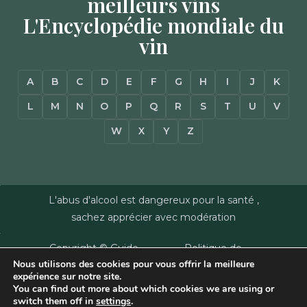
meilleurs vins
L'Encyclopédie mondiale du
vin
A
B
C
D
E
F
G
H
I
J
K
L
M
N
O
P
Q
R
S
T
U
V
W
X
Y
Z
L'abus d'alcool est dangereux pour la santé ,
sachez apprécier avec modération
Copyright © Guide
Politique de
Nous utilisons des cookies pour vous offrir la meilleure
des Vins - Sas
confidentialité
–
expérience sur notre site.
Millésimes et
Mentions Légales
–
You can find out more about which cookies we are using or
Dussert-Gerber -
Plan du site
–
Agence
switch them off in
settings
.