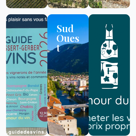
Sud
Oues
t