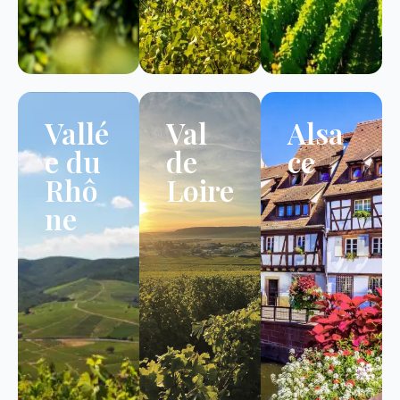
Vallé
Val
Alsa
e du
de
ce
Rhô
Loire
ne