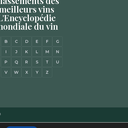
lassements des
meilleurs vins
L'Encyclopédie
ondiale du vin
B
C
D
E
F
G
I
J
K
L
M
N
P
Q
R
S
T
U
V
W
X
Y
Z
n
Mentions Légales
–
Plan du site
–
Agence Web à Pessac