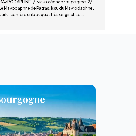
MAVRODAPHNE 1/. Vieux cépage rouge grec. 2/.
Le Mavodaphne de Patras, issu du Mavrodaphne,
qui lui confère un bouquet très original. Le …
Bourgogne