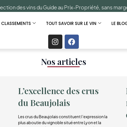
ection des vins du Guide au Prix-Propriété, sans mar
S CLASSEMENTS
TOUT SAVOIR SUR LE VIN
LE BLO
Nos articles​
L’excellence des crus
du Beaujolais
Les crus du Beaujolais constituent l’expression la
plus aboutie du vignoble situé entre Lyon et la