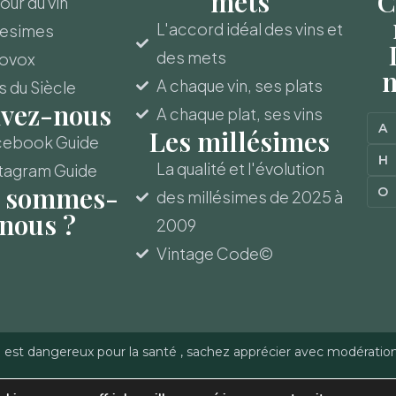
mets
C
ur du vin
L'accord idéal des vins et
lesimes
des mets
novox
m
A chaque vin, ses plats
s du Siècle
ivez-nous
A chaque plat, ses vins
A
Les millésimes
cebook Guide
H
La qualité et l'évolution
tagram Guide
 sommes-
O
des millésimes de 2025 à
nous ?
2009
Vintage Code©
l est dangereux pour la santé , sachez apprécier avec modératio
-Gerber - Reproduction
Politique de confidentialité
–