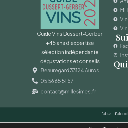
Amo
Mil
Vi
Vin
Guide Vins Dussert-Gerber
Su
+45 ans d’expertise
Fa
sélection indépendante
Ins
dégustations et conseils
Qui
Beauregard 33124 Auros
05 56 65 51 57
contact@millesimes.fr
L'abus d'alcoo
Copyright © Guide des Vins - Sas Millésimes et Dussert