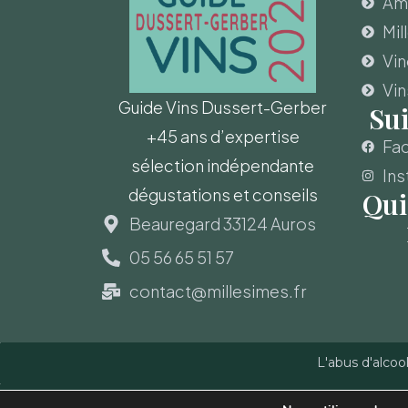
Amo
Mil
Vi
Vin
Guide Vins Dussert-Gerber
Su
+45 ans d’expertise
Fa
sélection indépendante
Ins
dégustations et conseils
Qui
Beauregard 33124 Auros
05 56 65 51 57
contact@millesimes.fr
L'abus d'alcoo
Copyright © Guide des Vins - Sas Millésimes et Dussert