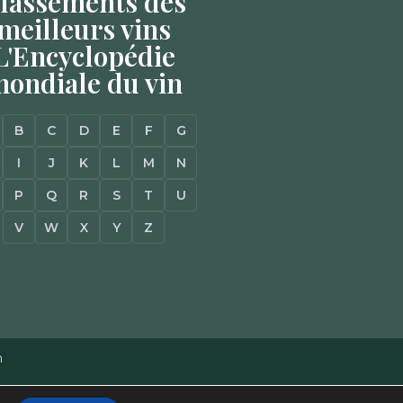
lassements des
meilleurs vins
L'Encyclopédie
ondiale du vin
B
C
D
E
F
G
I
J
K
L
M
N
P
Q
R
S
T
U
V
W
X
Y
Z
n
Mentions Légales
–
Plan du site
–
Agence Web à Pessac