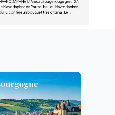
MAVRODAPHNE 1/. Vieux cépage rouge grec. 2/.
Le Mavodaphne de Patras, issu du Mavrodaphne,
qui lui confère un bouquet très original. Le …
Bourgogne