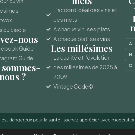
mets
C
ur du vin
L'accord idéal des vins et
lesimes
des mets
novox
m
A chaque vin, ses plats
s du Siècle
ivez-nous
A chaque plat, ses vins
A
Les millésimes
cebook Guide
H
La qualité et l'évolution
tagram Guide
 sommes-
O
des millésimes de 2025 à
nous ?
2009
Vintage Code©
l est dangereux pour la santé , sachez apprécier avec modératio
-Gerber - Reproduction
Politique de confidentialité
–