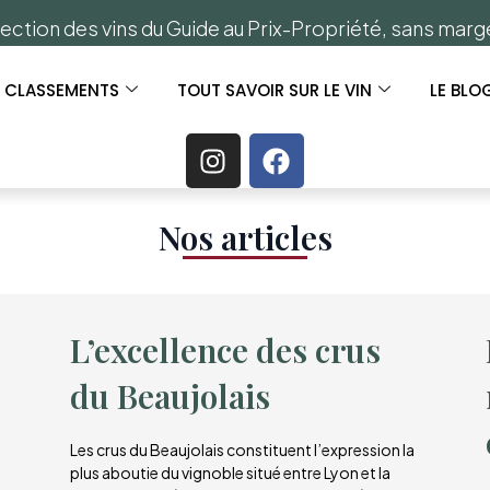
ection des vins du Guide au Prix-Propriété, sans mar
S CLASSEMENTS
TOUT SAVOIR SUR LE VIN
LE BLO
Nos articles​
L’excellence des crus
du Beaujolais
Les crus du Beaujolais constituent l’expression la
plus aboutie du vignoble situé entre Lyon et la