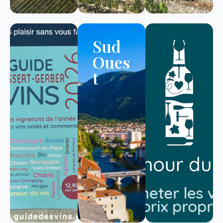
Sud
Oues
t