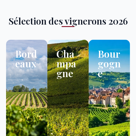
Sélection des vignerons 2026
Bord
Cha
Bour
eaux
mpa
gogn
gne
e