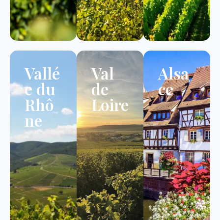
Vallé
Val
Alsa
e du
de
ce
Rhô
Loire
ne