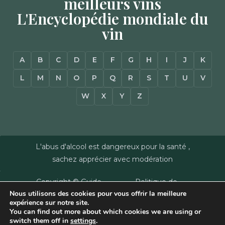
meilleurs vins
L'Encyclopédie mondiale du
vin
A
B
C
D
E
F
G
H
I
J
K
L
M
N
O
P
Q
R
S
T
U
V
W
X
Y
Z
L'abus d'alcool est dangereux pour la santé ,
sachez apprécier avec modération
Copyright © Guide
Politique de
Nous utilisons des cookies pour vous offrir la meilleure
des Vins - Sas
confidentialité
–
expérience sur notre site.
Millésimes et
Mentions Légales
–
You can find out more about which cookies we are using or
Dussert-Gerber -
Plan du site
–
Agence
switch them off in
settings
.