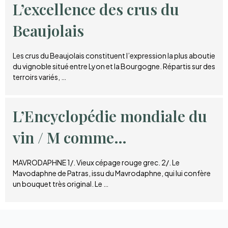
L’excellence des crus du
Beaujolais
Les crus du Beaujolais constituent l’expression la plus aboutie
du vignoble situé entre Lyon et la Bourgogne. Répartis sur des
terroirs variés, …
L’Encyclopédie mondiale du
vin / M comme…
MAVRODAPHNE 1/. Vieux cépage rouge grec. 2/. Le
Mavodaphne de Patras, issu du Mavrodaphne, qui lui confère
un bouquet très original. Le …