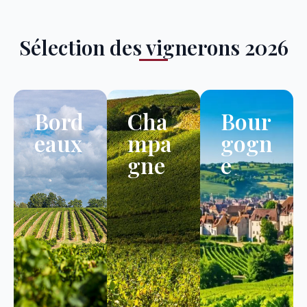
Sélection des vignerons 2026
Bord
Cha
Bour
eaux
mpa
gogn
gne
e