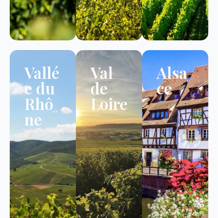
Vallé
Val
Alsa
e du
de
ce
Rhô
Loire
ne