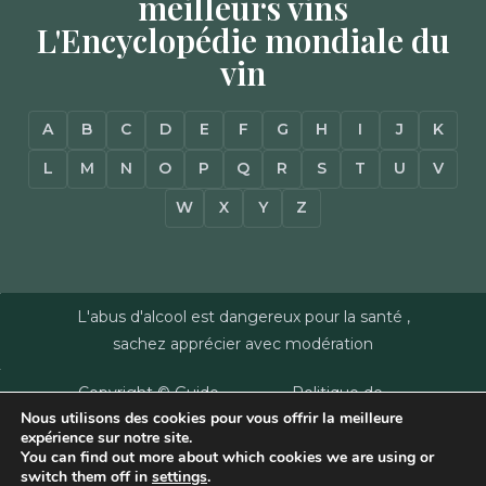
meilleurs vins
L'Encyclopédie mondiale du
vin
A
B
C
D
E
F
G
H
I
J
K
L
M
N
O
P
Q
R
S
T
U
V
W
X
Y
Z
L'abus d'alcool est dangereux pour la santé ,
sachez apprécier avec modération
Copyright © Guide
Politique de
Nous utilisons des cookies pour vous offrir la meilleure
des Vins - Sas
confidentialité
–
expérience sur notre site.
Millésimes et
Mentions Légales
–
You can find out more about which cookies we are using or
Dussert-Gerber -
Plan du site
–
Agence
switch them off in
settings
.