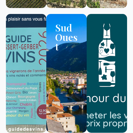
Sud
Oues
t