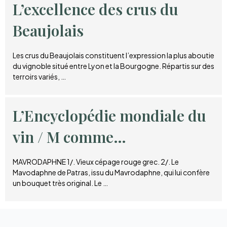
L’excellence des crus du
Beaujolais
Les crus du Beaujolais constituent l’expression la plus aboutie
du vignoble situé entre Lyon et la Bourgogne. Répartis sur des
terroirs variés, …
L’Encyclopédie mondiale du
vin / M comme…
MAVRODAPHNE 1/. Vieux cépage rouge grec. 2/. Le
Mavodaphne de Patras, issu du Mavrodaphne, qui lui confère
un bouquet très original. Le …