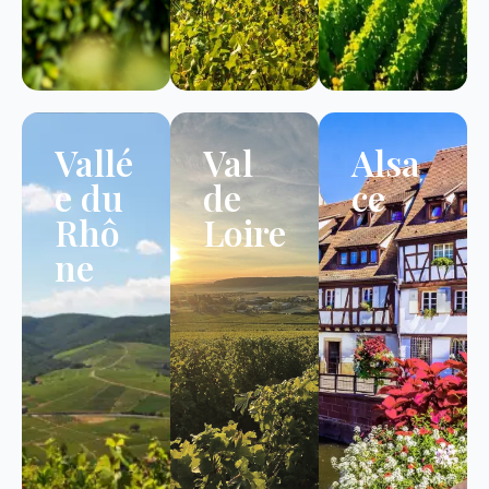
Vallé
Val
Alsa
e du
de
ce
Rhô
Loire
ne