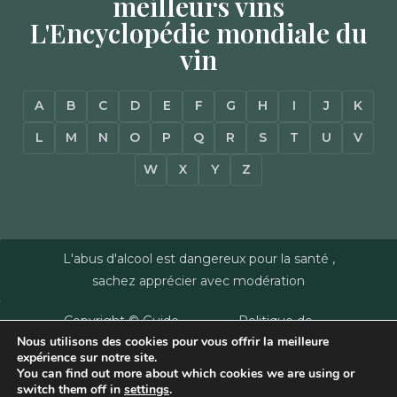
meilleurs vins
L'Encyclopédie mondiale du
vin
A
B
C
D
E
F
G
H
I
J
K
L
M
N
O
P
Q
R
S
T
U
V
W
X
Y
Z
L'abus d'alcool est dangereux pour la santé ,
sachez apprécier avec modération
Copyright © Guide
Politique de
Nous utilisons des cookies pour vous offrir la meilleure
des Vins - Sas
confidentialité
–
expérience sur notre site.
Millésimes et
Mentions Légales
–
You can find out more about which cookies we are using or
Dussert-Gerber -
Plan du site
–
Agence
switch them off in
settings
.