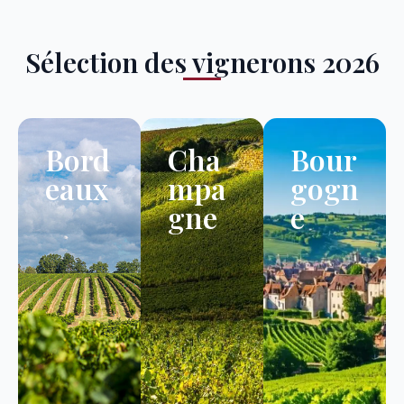
Sélection des vignerons 2026
Bord
Cha
Bour
eaux
mpa
gogn
gne
e