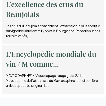
L’excellence des crus du
Beaujolais
Les crus du Beaujolais constituent l’expression la plus aboutie
du vignoble situé entre Lyon et la Bourgogne. Répartis sur des
terroirs variés, …
L’Encyclopédie mondiale du
vin / M comme…
MAVRODAPHNE 1/. Vieux cépage rouge grec. 2/. Le
Mavodaphne de Patras, issu du Mavrodaphne, qui lui confère
un bouquet très original. Le …