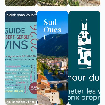
Sud
Oues
t