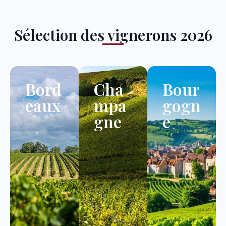
Sélection des vignerons 2026
Bord
Cha
Bour
eaux
mpa
gogn
gne
e