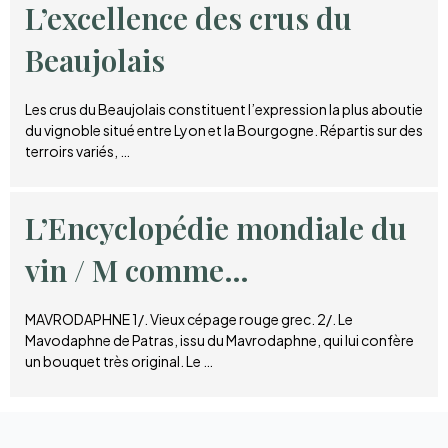
L’excellence des crus du
Beaujolais
Les crus du Beaujolais constituent l’expression la plus aboutie
du vignoble situé entre Lyon et la Bourgogne. Répartis sur des
terroirs variés, …
L’Encyclopédie mondiale du
vin / M comme…
MAVRODAPHNE 1/. Vieux cépage rouge grec. 2/. Le
Mavodaphne de Patras, issu du Mavrodaphne, qui lui confère
un bouquet très original. Le …