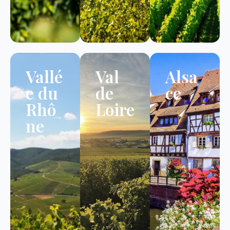
Vallé
Val
Alsa
e du
de
ce
Rhô
Loire
ne