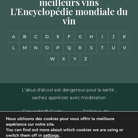
meilleurs vins
L'Encyclopédie mondiale du
vin
A
B
C
D
E
F
G
H
I
J
K
L
M
N
O
P
Q
R
S
T
U
V
W
X
Y
Z
L'abus d'alcool est dangereux pour la santé ,
sachez apprécier avec modération
Copyright © Guide
Politique de
Nous utilisons des cookies pour vous offrir la meilleure
des Vins - Sas
confidentialité
–
expérience sur notre site.
Millésimes et
Mentions Légales
–
You can find out more about which cookies we are using or
Dussert-Gerber -
Plan du site
–
Agence
switch them off in
settings
.