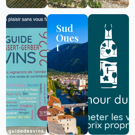
Sud
Oues
t