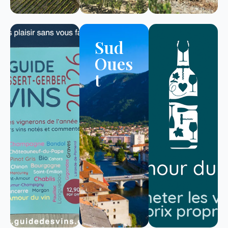
Sud
Oues
t