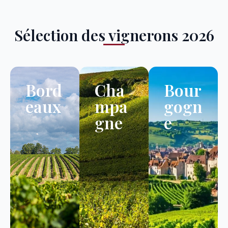
Sélection des vignerons 2026
Bord
Cha
Bour
eaux
mpa
gogn
gne
e