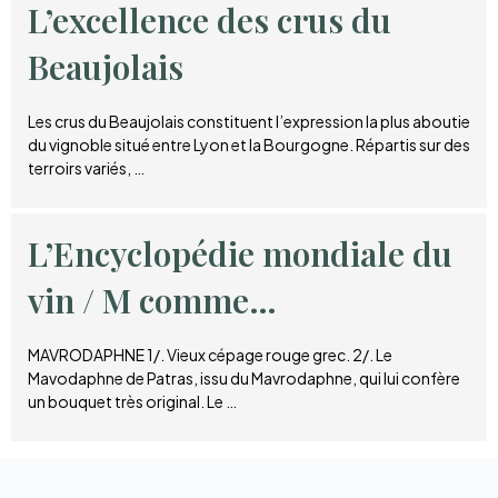
L’excellence des crus du
Beaujolais
Les crus du Beaujolais constituent l’expression la plus aboutie
du vignoble situé entre Lyon et la Bourgogne. Répartis sur des
terroirs variés, …
L’Encyclopédie mondiale du
vin / M comme…
MAVRODAPHNE 1/. Vieux cépage rouge grec. 2/. Le
Mavodaphne de Patras, issu du Mavrodaphne, qui lui confère
un bouquet très original. Le …