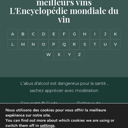
meilleurs vins
L'Encyclopédie mondiale du
vin
A
B
C
D
E
F
G
H
I
J
K
L
M
N
O
P
Q
R
S
T
U
V
W
X
Y
Z
L'abus d'alcool est dangereux pour la santé ,
sachez apprécier avec modération
Copyright © Guide
Politique de
Nous utilisons des cookies pour vous offrir la meilleure
des Vins - Sas
confidentialité
–
expérience sur notre site.
Millésimes et
Mentions Légales
–
You can find out more about which cookies we are using or
Dussert-Gerber -
Plan du site
–
Agence
switch them off in
settings
.