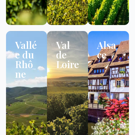
Vallé
Val
Alsa
e du
de
ce
Rhô
Loire
ne