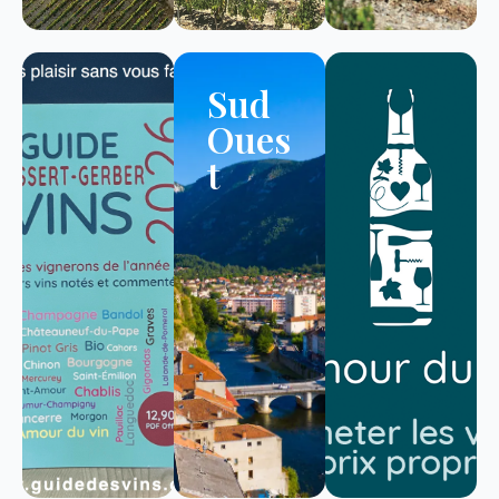
Sud
Oues
t