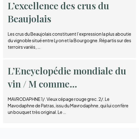
L’excellence des crus du
Beaujolais
Les crus du Beaujolais constituent l’expression la plus aboutie
du vignoble situé entre Lyon et la Bourgogne. Répartis sur des
terroirs variés, …
L’Encyclopédie mondiale du
vin / M comme…
MAVRODAPHNE 1/. Vieux cépage rouge grec. 2/. Le
Mavodaphne de Patras, issu du Mavrodaphne, qui lui confère
un bouquet très original. Le …