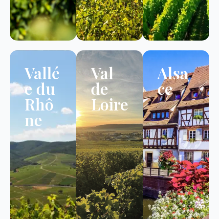
Vallé
Val
Alsa
e du
de
ce
Rhô
Loire
ne