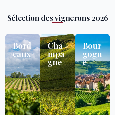
Sélection des vignerons 2026
Bord
Cha
Bour
eaux
mpa
gogn
gne
e