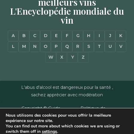
meilleurs vins
L'Encyclopédie mondiale du
vin
A
B
C
D
E
F
G
H
I
J
K
L
M
N
O
P
Q
R
S
T
U
V
W
X
Y
Z
L'abus d'alcool est dangereux pour la santé ,
sachez apprécier avec modération
Copyright © Guide
Politique de
Nous utilisons des cookies pour vous offrir la meilleure
des Vins - Sas
confidentialité
–
expérience sur notre site.
Millésimes et
Mentions Légales
–
You can find out more about which cookies we are using or
Dussert-Gerber -
Plan du site
–
Agence
switch them off in
settings
.