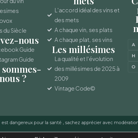
mets
C
ur du vin
L'accord idéal des vins et
lesimes
des mets
novox
m
A chaque vin, ses plats
s du Siècle
ivez-nous
A chaque plat, ses vins
A
Les millésimes
cebook Guide
H
La qualité et l'évolution
tagram Guide
 sommes-
O
des millésimes de 2025 à
nous ?
2009
Vintage Code©
l est dangereux pour la santé , sachez apprécier avec modératio
-Gerber - Reproduction
Politique de confidentialité
–