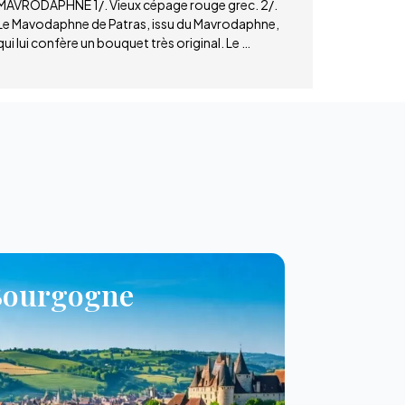
MAVRODAPHNE 1/. Vieux cépage rouge grec. 2/.
Le Mavodaphne de Patras, issu du Mavrodaphne,
qui lui confère un bouquet très original. Le …
Bourgogne