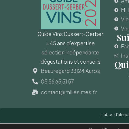
Amo
Mil
Vi
Vin
Guide Vins Dussert-Gerber
Su
+45 ans d’expertise
Fa
sélection indépendante
Ins
dégustations et conseils
Qui
Beauregard 33124 Auros
05 56 65 51 57
contact@millesimes.fr
L'abus d'alcoo
Copyright © Guide des Vins - Sas Millésimes et Dussert