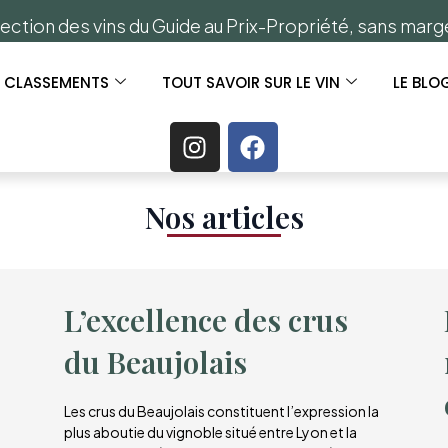
ection des vins du Guide au Prix-Propriété, sans mar
S CLASSEMENTS
TOUT SAVOIR SUR LE VIN
LE BLO
Nos articles​
L’excellence des crus
du Beaujolais
Les crus du Beaujolais constituent l’expression la
plus aboutie du vignoble situé entre Lyon et la