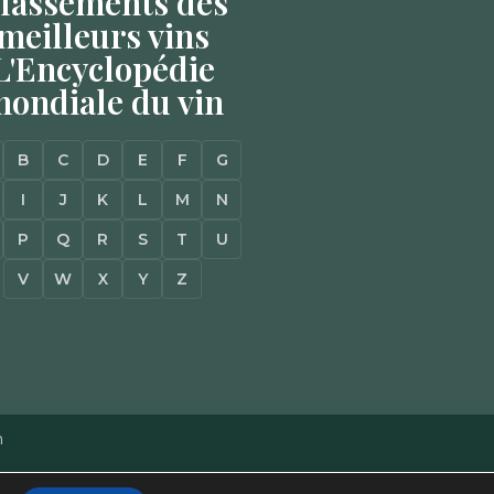
lassements des
meilleurs vins
L'Encyclopédie
ondiale du vin
B
C
D
E
F
G
I
J
K
L
M
N
P
Q
R
S
T
U
V
W
X
Y
Z
n
Mentions Légales
–
Plan du site
–
Agence Web à Pessac