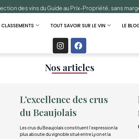
ection des vins du Guide au Prix-Propriété, sans mar
S CLASSEMENTS
TOUT SAVOIR SUR LE VIN
LE BLO
Nos articles​
L’excellence des crus
du Beaujolais
Les crus du Beaujolais constituent l’expression la
plus aboutie du vignoble situé entre Lyon et la