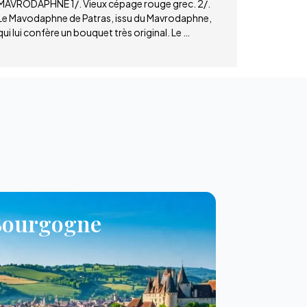
MAVRODAPHNE 1/. Vieux cépage rouge grec. 2/.
Le Mavodaphne de Patras, issu du Mavrodaphne,
qui lui confère un bouquet très original. Le …
Bourgogne