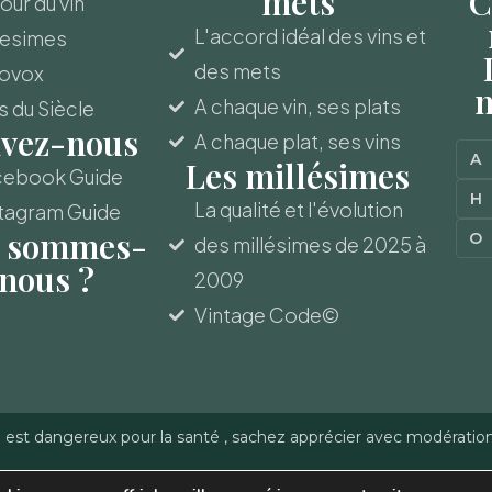
mets
C
ur du vin
L'accord idéal des vins et
lesimes
des mets
novox
m
A chaque vin, ses plats
s du Siècle
ivez-nous
A chaque plat, ses vins
A
Les millésimes
cebook Guide
H
La qualité et l'évolution
tagram Guide
 sommes-
O
des millésimes de 2025 à
nous ?
2009
Vintage Code©
l est dangereux pour la santé , sachez apprécier avec modératio
-Gerber - Reproduction
Politique de confidentialité
–