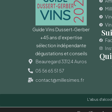
Amo
Mil
Vi
Vin
Guide Vins Dussert-Gerber
Su
+45 ans d’expertise
Fa
sélection indépendante
Ins
dégustations et conseils
Qui
Beauregard 33124 Auros
05 56 65 51 57
contact@millesimes.fr
L'abus d'alcoo
Copyright © Guide des Vins - Sas Millésimes et Dussert