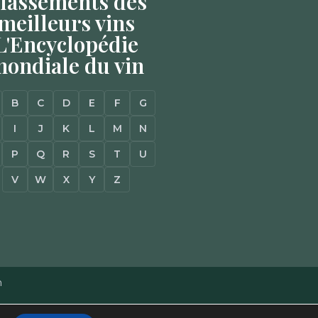
lassements des
meilleurs vins
L'Encyclopédie
ondiale du vin
B
C
D
E
F
G
I
J
K
L
M
N
P
Q
R
S
T
U
V
W
X
Y
Z
n
Mentions Légales
–
Plan du site
–
Agence Web à Pessac