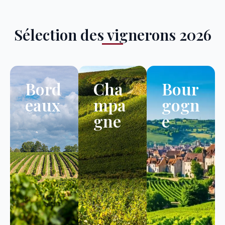
Sélection des vignerons 2026
Bord
Cha
Bour
eaux
mpa
gogn
gne
e