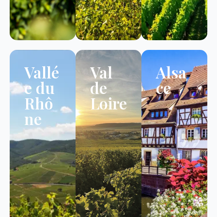
Vallé
Val
Alsa
e du
de
ce
Rhô
Loire
ne