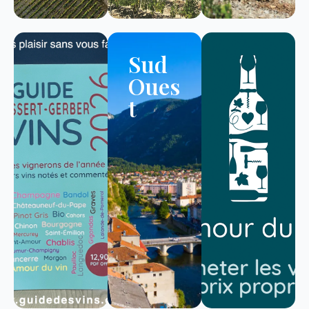
Sud
Oues
t