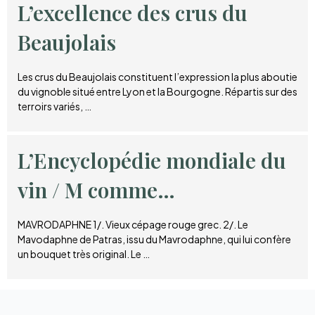
L’excellence des crus du
Beaujolais
Les crus du Beaujolais constituent l’expression la plus aboutie
du vignoble situé entre Lyon et la Bourgogne. Répartis sur des
terroirs variés, …
L’Encyclopédie mondiale du
vin / M comme…
MAVRODAPHNE 1/. Vieux cépage rouge grec. 2/. Le
Mavodaphne de Patras, issu du Mavrodaphne, qui lui confère
un bouquet très original. Le …