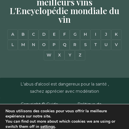
meilleurs vins
L'Encyclopédie mondiale du
vin
A
B
C
D
E
F
G
H
I
J
K
L
M
N
O
P
Q
R
S
T
U
V
W
X
Y
Z
L'abus d'alcool est dangereux pour la santé ,
sachez apprécier avec modération
Copyright © Guide
Politique de
Nous utilisons des cookies pour vous offrir la meilleure
des Vins - Sas
confidentialité
–
expérience sur notre site.
Millésimes et
Mentions Légales
–
You can find out more about which cookies we are using or
Dussert-Gerber -
Plan du site
–
Agence
switch them off in
settings
.