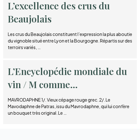
L’excellence des crus du
Beaujolais
Les crus du Beaujolais constituent l’expression la plus aboutie
du vignoble situé entre Lyon et la Bourgogne. Répartis sur des
terroirs variés, …
L’Encyclopédie mondiale du
vin / M comme…
MAVRODAPHNE 1/. Vieux cépage rouge grec. 2/. Le
Mavodaphne de Patras, issu du Mavrodaphne, qui lui confère
un bouquet très original. Le …