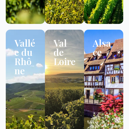
Vallé
Val
Alsa
e du
de
ce
Rhô
Loire
ne