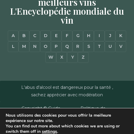
meilleurs vins
L'Encyclopédie mondiale du
vin
A
B
C
D
E
F
G
H
I
J
K
L
M
N
O
P
Q
R
S
T
U
V
W
X
Y
Z
L'abus d'alcool est dangereux pour la santé ,
sachez apprécier avec modération
Copyright © Guide
Politique de
Nous utilisons des cookies pour vous offrir la meilleure
des Vins - Sas
confidentialité
–
expérience sur notre site.
Millésimes et
Mentions Légales
–
You can find out more about which cookies we are using or
Dussert-Gerber -
Plan du site
–
Agence
switch them off in
settings
.