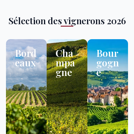
Sélection des vignerons 2026
Bord
Cha
Bour
eaux
mpa
gogn
gne
e