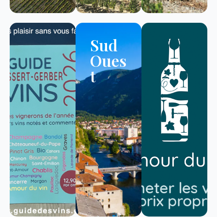
Sud
Oues
t