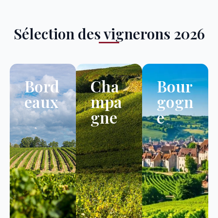
Sélection des vignerons 2026
Bord
Cha
Bour
eaux
mpa
gogn
gne
e