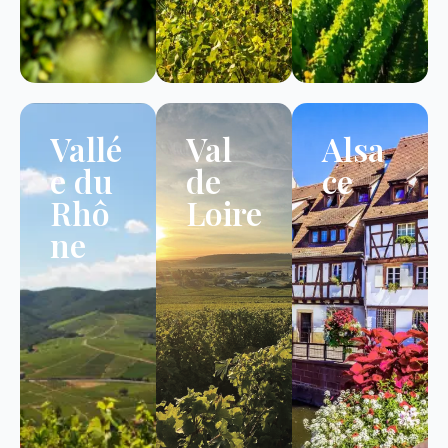
Vallé
Val
Alsa
e du
de
ce
Rhô
Loire
ne