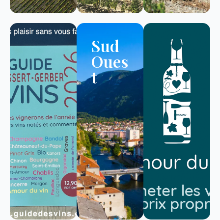
Sud
Oues
t