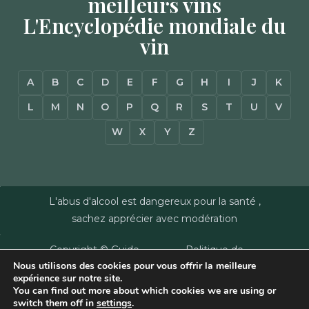
meilleurs vins
L'Encyclopédie mondiale du
vin
A
B
C
D
E
F
G
H
I
J
K
L
M
N
O
P
Q
R
S
T
U
V
W
X
Y
Z
L'abus d'alcool est dangereux pour la santé ,
sachez apprécier avec modération
Copyright © Guide
Politique de
Nous utilisons des cookies pour vous offrir la meilleure
des Vins - Sas
confidentialité
–
expérience sur notre site.
Millésimes et
Mentions Légales
–
You can find out more about which cookies we are using or
Dussert-Gerber -
Plan du site
–
Agence
switch them off in
settings
.