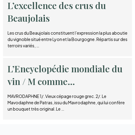
L’excellence des crus du
Beaujolais
Les crus du Beaujolais constituent l’expression la plus aboutie
du vignoble situé entre Lyon et la Bourgogne. Répartis sur des
terroirs variés, …
L’Encyclopédie mondiale du
vin / M comme…
MAVRODAPHNE 1/. Vieux cépage rouge grec. 2/. Le
Mavodaphne de Patras, issu du Mavrodaphne, qui lui confère
un bouquet très original. Le …