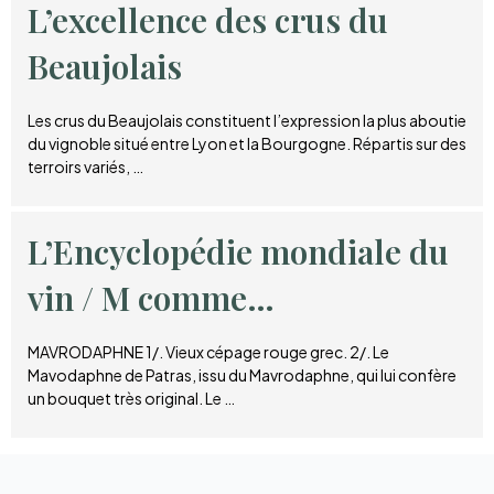
L’excellence des crus du
Beaujolais
Les crus du Beaujolais constituent l’expression la plus aboutie
du vignoble situé entre Lyon et la Bourgogne. Répartis sur des
terroirs variés, …
L’Encyclopédie mondiale du
vin / M comme…
MAVRODAPHNE 1/. Vieux cépage rouge grec. 2/. Le
Mavodaphne de Patras, issu du Mavrodaphne, qui lui confère
un bouquet très original. Le …