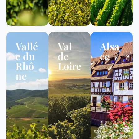
Vallé
Val
Alsa
e du
de
ce
Rhô
Loire
ne