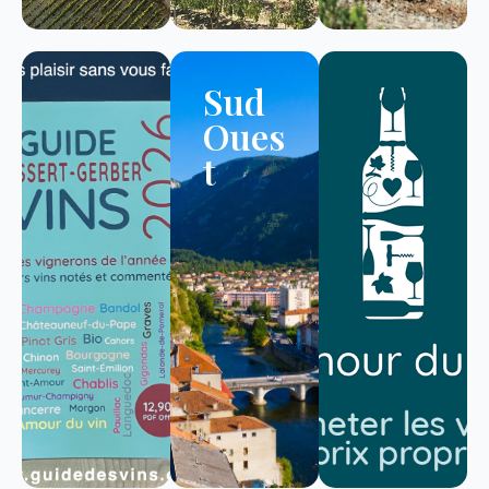
Sud
Oues
t