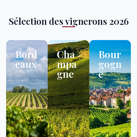
Sélection des vignerons 2026
Bord
Cha
Bour
eaux
mpa
gogn
gne
e