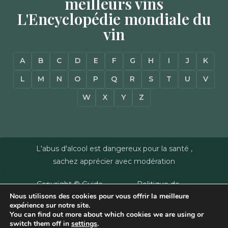
meilleurs vins
L'Encyclopédie mondiale du
vin
A
B
C
D
E
F
G
H
I
J
K
L
M
N
O
P
Q
R
S
T
U
V
W
X
Y
Z
L'abus d'alcool est dangereux pour la santé ,
sachez apprécier avec modération
Copyright © Guide
Politique de
Nous utilisons des cookies pour vous offrir la meilleure
des Vins - Sas
confidentialité
–
expérience sur notre site.
Millésimes et
Mentions Légales
–
You can find out more about which cookies we are using or
Dussert-Gerber -
Plan du site
–
Agence
switch them off in
settings
.