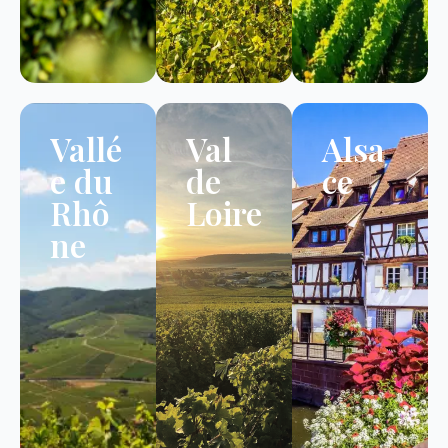
Vallé
Val
Alsa
e du
de
ce
Rhô
Loire
ne