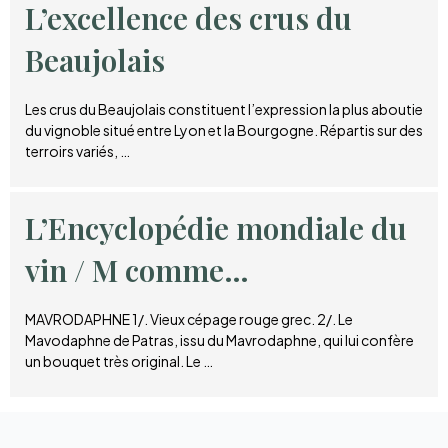
L’excellence des crus du
Beaujolais
Les crus du Beaujolais constituent l’expression la plus aboutie
du vignoble situé entre Lyon et la Bourgogne. Répartis sur des
terroirs variés, …
L’Encyclopédie mondiale du
vin / M comme…
MAVRODAPHNE 1/. Vieux cépage rouge grec. 2/. Le
Mavodaphne de Patras, issu du Mavrodaphne, qui lui confère
un bouquet très original. Le …