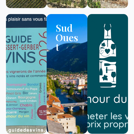
Sud
Oues
t