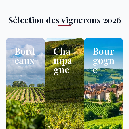
Sélection des vignerons 2026
Bord
Cha
Bour
eaux
mpa
gogn
gne
e