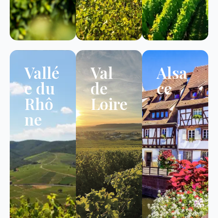
Vallé
Val
Alsa
e du
de
ce
Rhô
Loire
ne