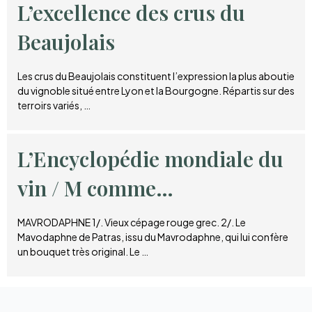
L’excellence des crus du
Beaujolais
Les crus du Beaujolais constituent l’expression la plus aboutie
du vignoble situé entre Lyon et la Bourgogne. Répartis sur des
terroirs variés, …
L’Encyclopédie mondiale du
vin / M comme…
MAVRODAPHNE 1/. Vieux cépage rouge grec. 2/. Le
Mavodaphne de Patras, issu du Mavrodaphne, qui lui confère
un bouquet très original. Le …