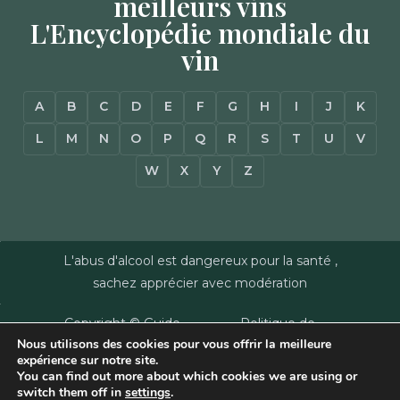
meilleurs vins
L'Encyclopédie mondiale du
vin
A
B
C
D
E
F
G
H
I
J
K
L
M
N
O
P
Q
R
S
T
U
V
W
X
Y
Z
L'abus d'alcool est dangereux pour la santé ,
sachez apprécier avec modération
Copyright © Guide
Politique de
Nous utilisons des cookies pour vous offrir la meilleure
des Vins - Sas
confidentialité
–
expérience sur notre site.
Millésimes et
Mentions Légales
–
You can find out more about which cookies we are using or
Dussert-Gerber -
Plan du site
–
Agence
switch them off in
settings
.