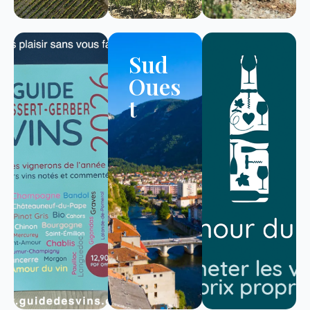
Sud
Oues
t