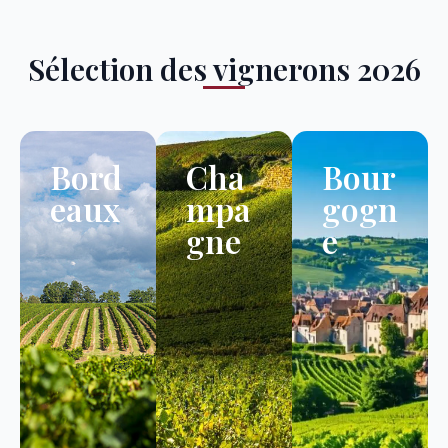
Sélection des vignerons 2026
Bord
Cha
Bour
eaux
mpa
gogn
gne
e