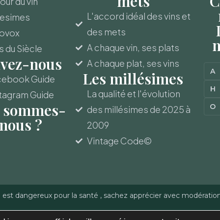
mets
C
ur du vin
L'accord idéal des vins et
lesimes
des mets
novox
m
A chaque vin, ses plats
s du Siècle
ivez-nous
A chaque plat, ses vins
A
Les millésimes
cebook Guide
H
La qualité et l'évolution
tagram Guide
 sommes-
O
des millésimes de 2025 à
nous ?
2009
Vintage Code©
l est dangereux pour la santé , sachez apprécier avec modératio
-Gerber - Reproduction
Politique de confidentialité
–