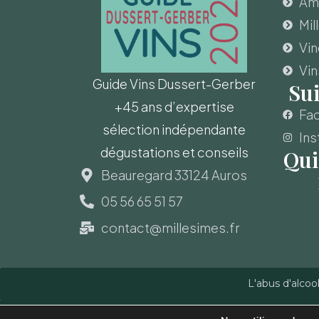
Amo
Mil
Vi
Vin
Guide Vins Dussert-Gerber
Su
+45 ans d’expertise
Fa
sélection indépendante
Ins
dégustations et conseils
Qui
Beauregard 33124 Auros
05 56 65 51 57
contact@millesimes.fr
L'abus d'alcoo
Copyright © Guide des Vins - Sas Millésimes et Dussert