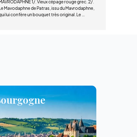
MAVRODAPHNE 1/. Vieux cépage rouge grec. 2/.
Le Mavodaphne de Patras, issu du Mavrodaphne,
qui lui confère un bouquet très original. Le …
Bourgogne