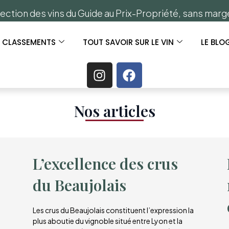
ection des vins du Guide au Prix-Propriété, sans mar
S CLASSEMENTS
TOUT SAVOIR SUR LE VIN
LE BLO
Nos articles​
L’excellence des crus
du Beaujolais
Les crus du Beaujolais constituent l’expression la
plus aboutie du vignoble situé entre Lyon et la