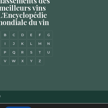
lassements des
meilleurs vins
L'Encyclopédie
ondiale du vin
B
C
D
E
F
G
I
J
K
L
M
N
P
Q
R
S
T
U
V
W
X
Y
Z
n
Mentions Légales
–
Plan du site
–
Agence Web à Pessac