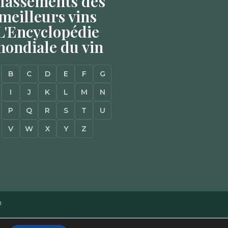
lassements des
meilleurs vins
L'Encyclopédie
ondiale du vin
B
C
D
E
F
G
I
J
K
L
M
N
P
Q
R
S
T
U
V
W
X
Y
Z
n
Mentions Légales
–
Plan du site
–
Agence Web à Pessac