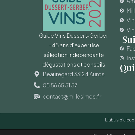
Amo
Mil
Vi
Vin
Guide Vins Dussert-Gerber
Su
+45 ans d’expertise
Fa
sélection indépendante
Ins
dégustations et conseils
Qui
Beauregard 33124 Auros
05 56 65 51 57
contact@millesimes.fr
L'abus d'alcoo
Copyright © Guide des Vins - Sas Millésimes et Dussert