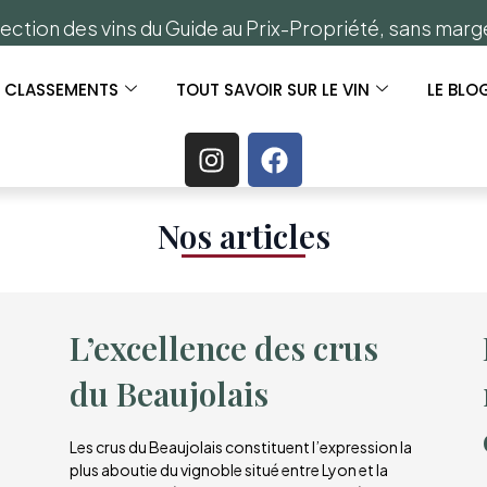
ection des vins du Guide au Prix-Propriété, sans mar
S CLASSEMENTS
TOUT SAVOIR SUR LE VIN
LE BLO
Nos articles​
L’excellence des crus
du Beaujolais
Les crus du Beaujolais constituent l’expression la
plus aboutie du vignoble situé entre Lyon et la