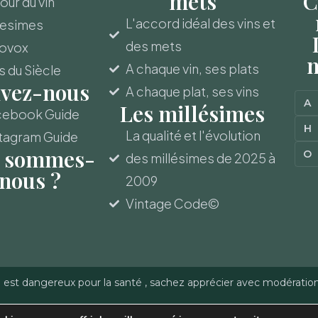
mets
C
ur du vin
L'accord idéal des vins et
lesimes
des mets
novox
m
A chaque vin, ses plats
s du Siècle
ivez-nous
A chaque plat, ses vins
A
Les millésimes
cebook Guide
H
La qualité et l'évolution
tagram Guide
 sommes-
O
des millésimes de 2025 à
nous ?
2009
Vintage Code©
l est dangereux pour la santé , sachez apprécier avec modératio
-Gerber - Reproduction
Politique de confidentialité
–