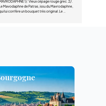
MAVRODAPHNE 1/. Vieux cépage rouge grec. 2/.
Le Mavodaphne de Patras, issu du Mavrodaphne,
qui lui confère un bouquet très original. Le …
Bourgogne