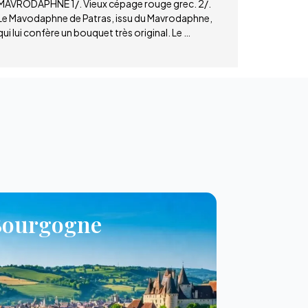
MAVRODAPHNE 1/. Vieux cépage rouge grec. 2/.
Le Mavodaphne de Patras, issu du Mavrodaphne,
qui lui confère un bouquet très original. Le …
Bourgogne