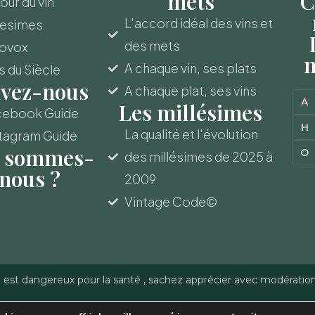
mets
C
ur du vin
L'accord idéal des vins et
lesimes
des mets
novox
m
A chaque vin, ses plats
s du Siècle
ivez-nous
A chaque plat, ses vins
A
Les millésimes
cebook Guide
H
La qualité et l'évolution
tagram Guide
 sommes-
O
des millésimes de 2025 à
nous ?
2009
Vintage Code©
l est dangereux pour la santé , sachez apprécier avec modératio
-Gerber - Reproduction
Politique de confidentialité
–