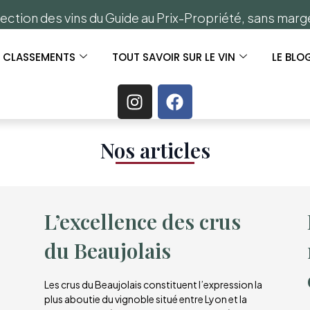
ection des vins du Guide au Prix-Propriété, sans mar
S CLASSEMENTS
TOUT SAVOIR SUR LE VIN
LE BLO
Nos articles​
L’excellence des crus
du Beaujolais
Les crus du Beaujolais constituent l’expression la
plus aboutie du vignoble situé entre Lyon et la