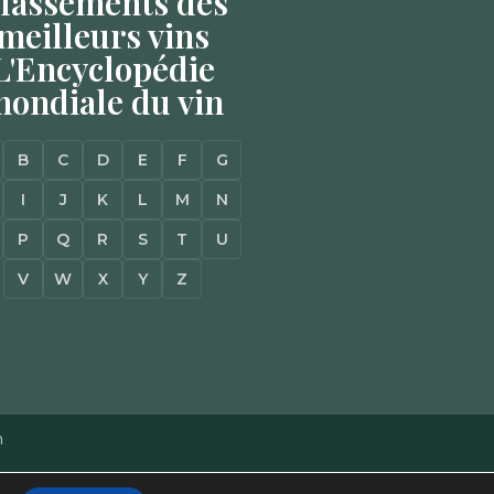
lassements des
meilleurs vins
L'Encyclopédie
ondiale du vin
B
C
D
E
F
G
I
J
K
L
M
N
P
Q
R
S
T
U
V
W
X
Y
Z
n
Mentions Légales
–
Plan du site
–
Agence Web à Pessac