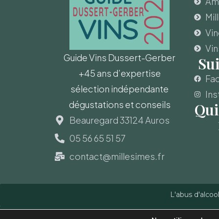
Amo
Mil
Vi
Vin
Guide Vins Dussert-Gerber
Su
+45 ans d’expertise
Fa
sélection indépendante
Ins
dégustations et conseils
Qui
Beauregard 33124 Auros
05 56 65 51 57
contact@millesimes.fr
L'abus d'alcoo
Copyright © Guide des Vins - Sas Millésimes et Dussert