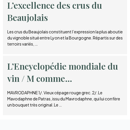
L’excellence des crus du
Beaujolais
Les crus du Beaujolais constituent l’expression la plus aboutie
du vignoble situé entre Lyon et la Bourgogne. Répartis sur des
terroirs variés, …
L’Encyclopédie mondiale du
vin / M comme…
MAVRODAPHNE 1/. Vieux cépage rouge grec. 2/. Le
Mavodaphne de Patras, issu du Mavrodaphne, qui lui confère
un bouquet très original. Le …