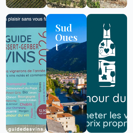
Sud
Oues
t