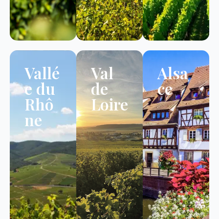
Vallé
Val
Alsa
e du
de
ce
Rhô
Loire
ne