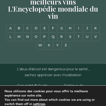
meilleurs vins
L'Encyclopédie mondiale du
vin
A
B
C
D
E
F
G
H
I
J
K
L
M
N
O
P
Q
R
S
T
U
V
W
X
Y
Z
L'abus d'alcool est dangereux pour la santé ,
sachez apprécier avec modération
Copyright © Guide
Politique de
Nous utilisons des cookies pour vous offrir la meilleure
des Vins - Sas
confidentialité
–
expérience sur notre site.
Millésimes et
Mentions Légales
–
You can find out more about which cookies we are using or
Dussert-Gerber -
Plan du site
–
Agence
switch them off in
settings
.