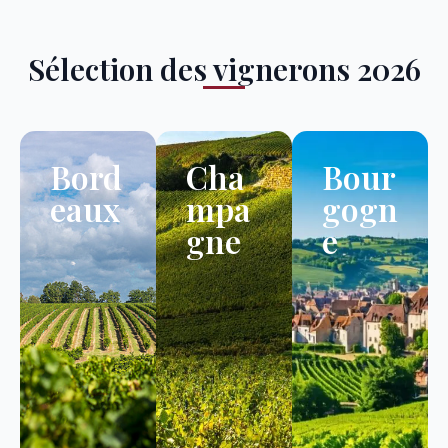
Sélection des vignerons 2026
Bord
Cha
Bour
eaux
mpa
gogn
gne
e