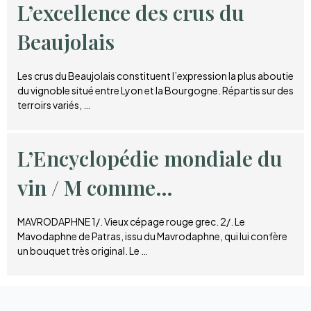
L’excellence des crus du
Beaujolais
Les crus du Beaujolais constituent l’expression la plus aboutie
du vignoble situé entre Lyon et la Bourgogne. Répartis sur des
terroirs variés, …
L’Encyclopédie mondiale du
vin / M comme…
MAVRODAPHNE 1/. Vieux cépage rouge grec. 2/. Le
Mavodaphne de Patras, issu du Mavrodaphne, qui lui confère
un bouquet très original. Le …