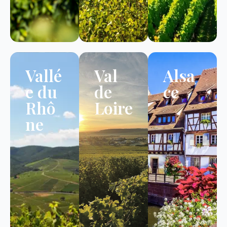
Vallé
Val
Alsa
e du
de
ce
Rhô
Loire
ne