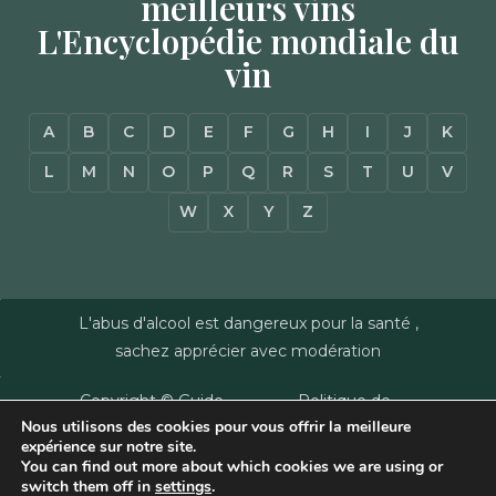
meilleurs vins
L'Encyclopédie mondiale du
vin
A
B
C
D
E
F
G
H
I
J
K
L
M
N
O
P
Q
R
S
T
U
V
W
X
Y
Z
L'abus d'alcool est dangereux pour la santé ,
sachez apprécier avec modération
Copyright © Guide
Politique de
Nous utilisons des cookies pour vous offrir la meilleure
des Vins - Sas
confidentialité
–
expérience sur notre site.
Millésimes et
Mentions Légales
–
You can find out more about which cookies we are using or
Dussert-Gerber -
Plan du site
–
Agence
switch them off in
settings
.