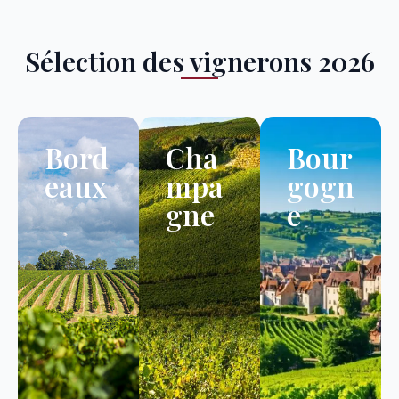
Sélection des vignerons 2026
Bord
Cha
Bour
eaux
mpa
gogn
gne
e