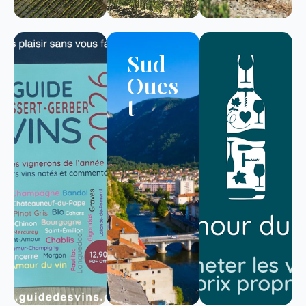
Sud
Oues
t