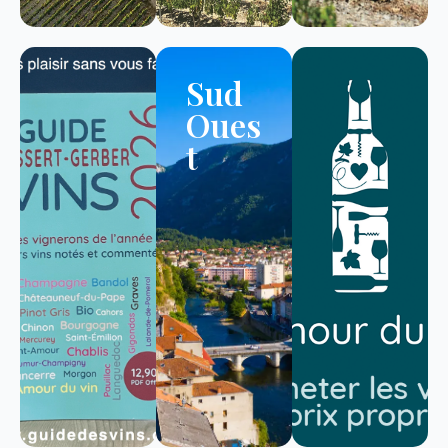
Sud
Oues
t