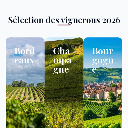
Sélection des vignerons 2026
Bord
Cha
Bour
eaux
mpa
gogn
gne
e