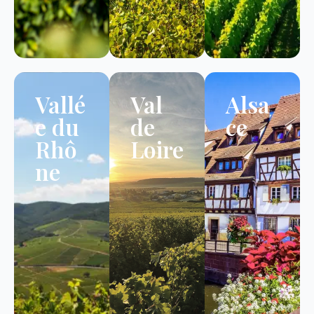
Vallé
Val
Alsa
e du
de
ce
Rhô
Loire
ne