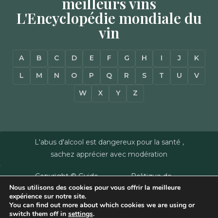
meilleurs vins
L'Encyclopédie mondiale du
vin
A
B
C
D
E
F
G
H
I
J
K
L
M
N
O
P
Q
R
S
T
U
V
W
X
Y
Z
L'abus d'alcool est dangereux pour la santé ,
sachez apprécier avec modération
Copyright © Guide
Politique de
Nous utilisons des cookies pour vous offrir la meilleure
des Vins - Sas
confidentialité
–
expérience sur notre site.
Millésimes et
Mentions Légales
–
You can find out more about which cookies we are using or
Dussert-Gerber -
Plan du site
–
Agence
switch them off in
settings
.