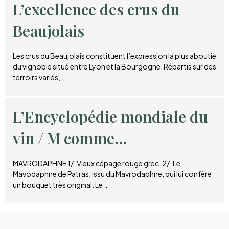
L’excellence des crus du
Beaujolais
Les crus du Beaujolais constituent l’expression la plus aboutie
du vignoble situé entre Lyon et la Bourgogne. Répartis sur des
terroirs variés, …
L’Encyclopédie mondiale du
vin / M comme…
MAVRODAPHNE 1/. Vieux cépage rouge grec. 2/. Le
Mavodaphne de Patras, issu du Mavrodaphne, qui lui confère
un bouquet très original. Le …