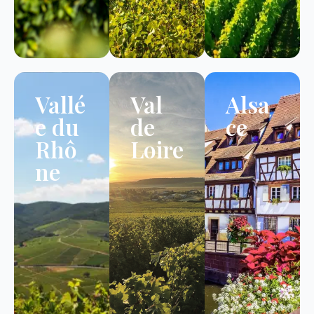
Vallé
Val
Alsa
e du
de
ce
Rhô
Loire
ne