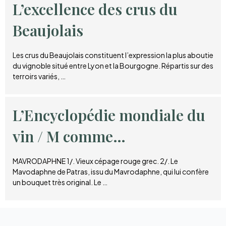
L’excellence des crus du
Beaujolais
Les crus du Beaujolais constituent l’expression la plus aboutie
du vignoble situé entre Lyon et la Bourgogne. Répartis sur des
terroirs variés, …
L’Encyclopédie mondiale du
vin / M comme…
MAVRODAPHNE 1/. Vieux cépage rouge grec. 2/. Le
Mavodaphne de Patras, issu du Mavrodaphne, qui lui confère
un bouquet très original. Le …