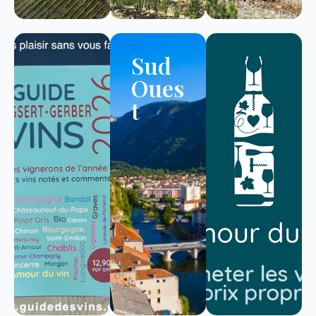
Sud
Oues
t