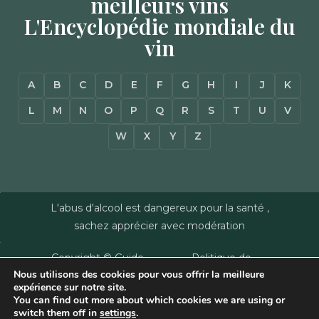
meilleurs vins
L'Encyclopédie mondiale du
vin
A
B
C
D
E
F
G
H
I
J
K
L
M
N
O
P
Q
R
S
T
U
V
W
X
Y
Z
L'abus d'alcool est dangereux pour la santé ,
sachez apprécier avec modération
Copyright © Guide
Politique de
Nous utilisons des cookies pour vous offrir la meilleure
des Vins - Sas
confidentialité
–
expérience sur notre site.
Millésimes et
Mentions Légales
–
You can find out more about which cookies we are using or
Dussert-Gerber -
Plan du site
–
Agence
switch them off in
settings
.