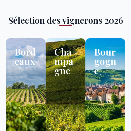
Sélection des vignerons 2026
Bord
Cha
Bour
eaux
mpa
gogn
gne
e