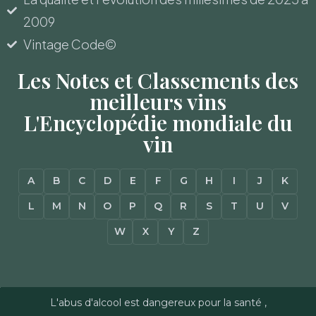
2009
Vintage Code©
Les Notes et Classements des
meilleurs vins
L'Encyclopédie mondiale du
vin
A
B
C
D
E
F
G
H
I
J
K
L
M
N
O
P
Q
R
S
T
U
V
W
X
Y
Z
L'abus d'alcool est dangereux pour la santé ,