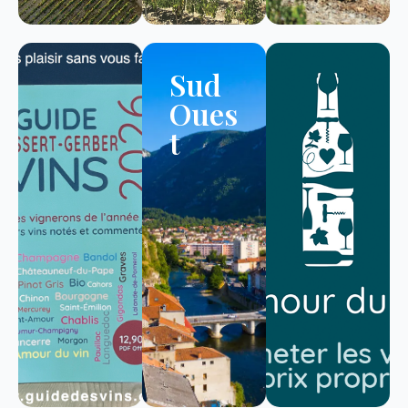
Sud
Oues
t