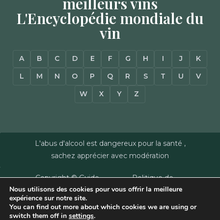
meilleurs vins
L'Encyclopédie mondiale du
vin
A
B
C
D
E
F
G
H
I
J
K
L
M
N
O
P
Q
R
S
T
U
V
W
X
Y
Z
L'abus d'alcool est dangereux pour la santé ,
sachez apprécier avec modération
Copyright © Guide
Politique de
Nous utilisons des cookies pour vous offrir la meilleure
des Vins - Sas
confidentialité
–
expérience sur notre site.
Millésimes et
Mentions Légales
–
You can find out more about which cookies we are using or
Dussert-Gerber -
Plan du site
–
Agence
switch them off in
settings
.