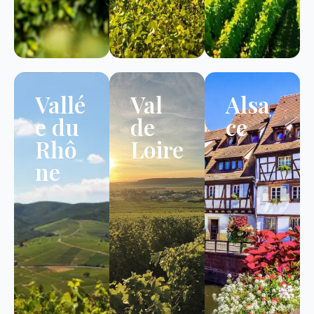
Vallé
Val
Alsa
e du
de
ce
Rhô
Loire
ne