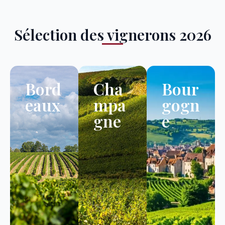
Sélection des vignerons 2026
Bord
Cha
Bour
eaux
mpa
gogn
gne
e