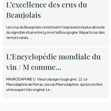
L’excellence des crus du
Beaujolais
Les crus du Beaujolais constituent l’expression la plus aboutie
du vignoble situé entre Lyon et la Bourgogne. Répartis sur des
terroirs variés, …
L’Encyclopédie mondiale du
vin / M comme…
MAVRODAPHNE 1/. Vieux cépage rouge grec. 2/. Le
Mavodaphne de Patras, issu du Mavrodaphne, qui lui confère
un bouquet très original. Le …