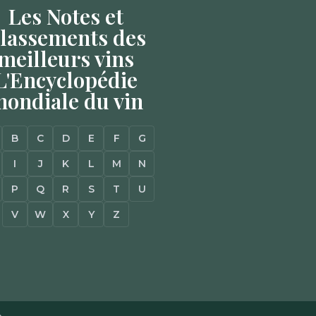
Les Notes et
lassements des
meilleurs vins
L'Encyclopédie
ondiale du vin
B
C
D
E
F
G
I
J
K
L
M
N
P
Q
R
S
T
U
V
W
X
Y
Z