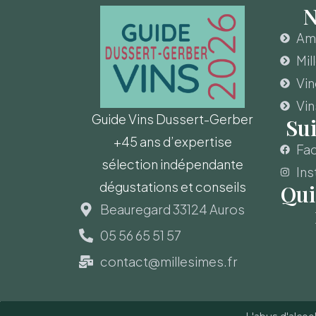
N
Amo
Mil
Vi
Vin
Guide Vins Dussert-Gerber
Su
+45 ans d’expertise
Fa
sélection indépendante
Ins
dégustations et conseils
Qui
Beauregard 33124 Auros
05 56 65 51 57
contact@millesimes.fr