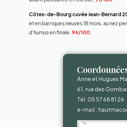
Côtes-de-Bourg cuvée Jean-Bernard 2
et en barriques neuves 18 mois, au nez per
d’humus en finale.
94/100
Coordonnée
Anne et Hugues Mal
61, rue des Gomba
Tél. 05 57 68 81 26
e-ma
il :
hautmaco