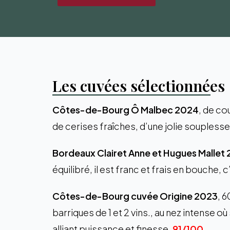
Les cuvées sélectionnées
Côtes-de-Bourg Ô Malbec 2024
, de co
de cerises fraîches, d’une jolie souplesse
Bordeaux Clairet Anne et Hugues Mallet
équilibré, il est franc et frais en bouche, 
Côtes-de-Bourg cuvée Origine 2023
, 
barriques de 1 et 2 vins., au nez intense ou
alliant puissance et finesse.
91/100