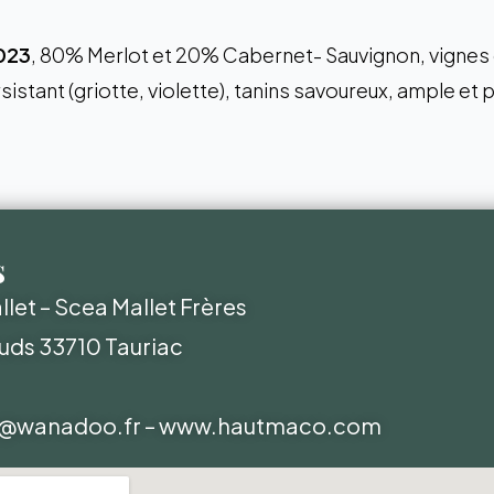
023
, 80% Merlot et 20% Cabernet- Sauvignon, vignes 
sistant (griotte, violette), tanins savoureux, ample et
s
let – Scea Mallet Frères
uds 33710 Tauriac
@wanadoo.fr
–
www.hautmaco.com