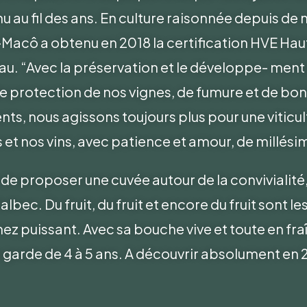
nu au fil des ans. En culture raisonnée depuis d
-Macô a obtenu en 2018 la certification HVE Ha
au. “Avec la préservation et le développe- ment 
 de protection de nos vignes, de fumure et de bon
s, nous agissons toujours plus pour une viticult
 et nos vins, avec patience et amour, de millésim
 proposer une cuvée autour de la convivialité, i
Malbec. Du fruit, du fruit et encore du fruit sont
 nez puissant. Avec sa bouche vive et toute en frai
 garde de 4 à 5 ans. A découvrir absolument en 