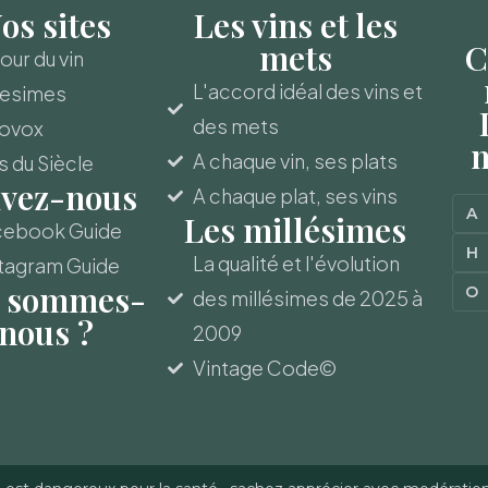
os sites
Les vins et les
mets
C
ur du vin
L'accord idéal des vins et
lesimes
des mets
novox
m
A chaque vin, ses plats
s du Siècle
ivez-nous
A chaque plat, ses vins
A
Les millésimes
cebook Guide
H
La qualité et l'évolution
tagram Guide
 sommes-
O
des millésimes de 2025 à
nous ?
2009
Vintage Code©