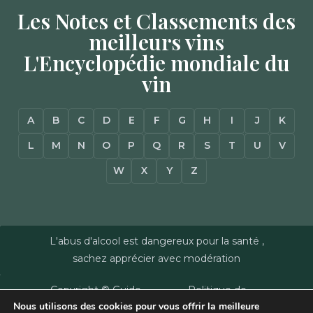
Les Notes et Classements des
meilleurs vins
L'Encyclopédie mondiale du
vin
A
B
C
D
E
F
G
H
I
J
K
L
M
N
O
P
Q
R
S
T
U
V
W
X
Y
Z
L'abus d'alcool est dangereux pour la santé ,
sachez apprécier avec modération
Copyright © Guide
Politique de
Nous utilisons des cookies pour vous offrir la meilleure
des Vins - Sas
confidentialité
–