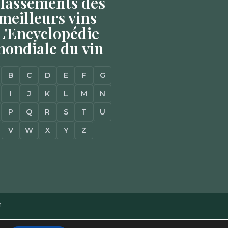
lassements des
meilleurs vins
L'Encyclopédie
ondiale du vin
B
C
D
E
F
G
I
J
K
L
M
N
P
Q
R
S
T
U
V
W
X
Y
Z
n
Mentions Légales
–
Plan du site
–
Agence Web à Pessac