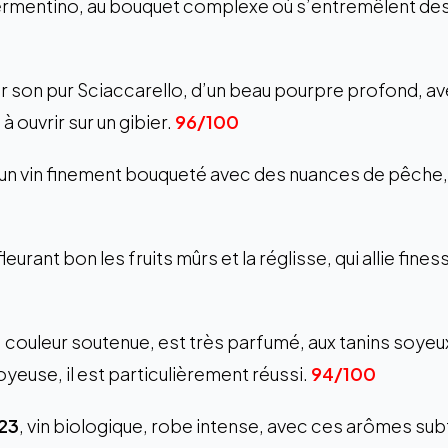
rmentino, au bouquet complexe où s’entremêlent des 
par son pur Sciaccarello, d’un beau pourpre profond, av
̀ ouvrir sur un gibier.
96/100
 un vin finement bouqueté avec des nuances de pêche, 
 fleurant bon les fruits mûrs et la réglisse, qui allie f
, couleur soutenue, est très parfumé, aux tanins soyeu
yeuse, il est particulièrement réussi.
94/100
023
, vin biologique, robe intense, avec ces arômes subtil