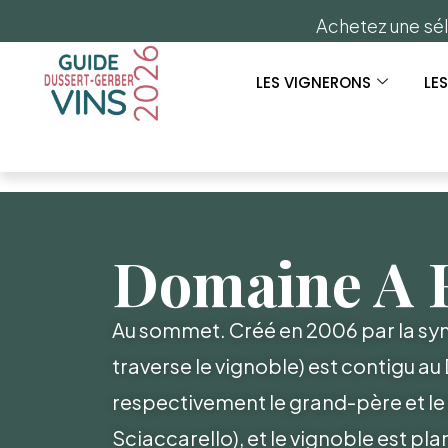
Achetez une sél
LES VIGNERONS
LE
Domaine A
Au sommet. Créé en 2006 par la s
traverse le vignoble) est contigu au 
respectivement le grand-père et le
Sciaccarello), et le vignoble est pl