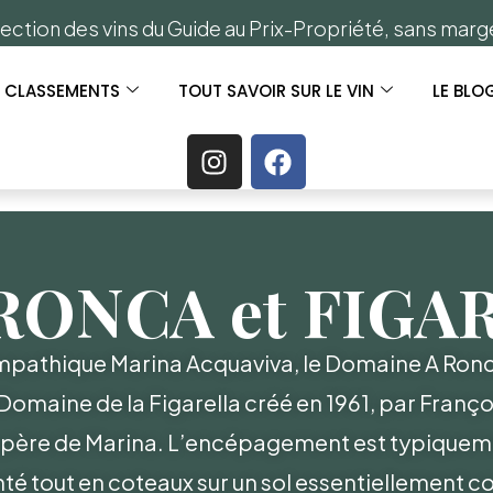
ection des vins du Guide au Prix-Propriété, sans mar
S CLASSEMENTS
TOUT SAVOIR SUR LE VIN
LE BLO
 RONCA et FIGA
ympathique Marina Acquaviva, le Domaine A Ronca
Domaine de la Figarella créé en 1961, par Franço
 père de Marina. L’encépagement est typiquem
anté tout en coteaux sur un sol essentiellement 