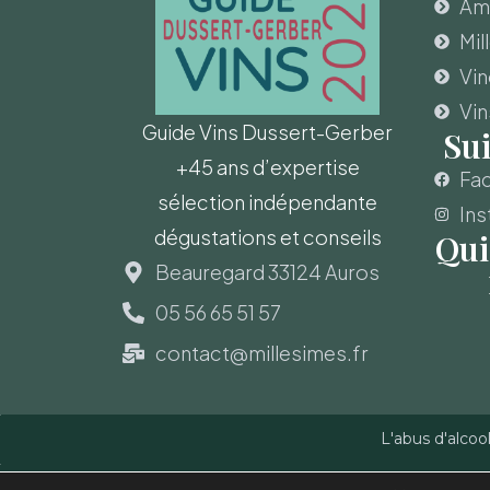
Amo
Mil
Vi
Vin
Guide Vins Dussert-Gerber
Su
+45 ans d’expertise
Fa
sélection indépendante
Ins
dégustations et conseils
Qui
Beauregard 33124 Auros
05 56 65 51 57
contact@millesimes.fr
L'abus d'alcoo
Copyright © Guide des Vins - Sas Millésimes et Dussert