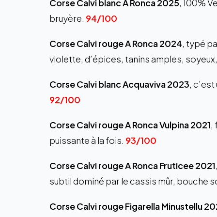
Corse Calvi blanc A Ronca 2025
, 100% Ve
bruyère.
94/100
Corse Calvi rouge A Ronca 2024
, typé 
violette, d’épices, tanins amples, soyeux, a
Corse Calvi blanc Acquaviva 2023
, c’est
92/100
Corse Calvi rouge A Ronca Vulpina 2021
,
puissante à la fois.
93/100
Corse Calvi rouge A Ronca Fruticee 2021
subtil dominé par le cassis mûr, bouche so
Corse Calvi rouge Figarella Minustellu 2