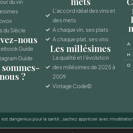
mets
C
ur du vin
L'accord idéal des vins et
lesimes
des mets
novox
m
A chaque vin, ses plats
s du Siècle
ivez-nous
A chaque plat, ses vins
A
Les millésimes
cebook Guide
H
La qualité et l'évolution
tagram Guide
 sommes-
O
des millésimes de 2025 à
nous ?
2009
Vintage Code©
l est dangereux pour la santé , sachez apprécier avec modératio
-Gerber - Reproduction
Politique de confidentialité
–