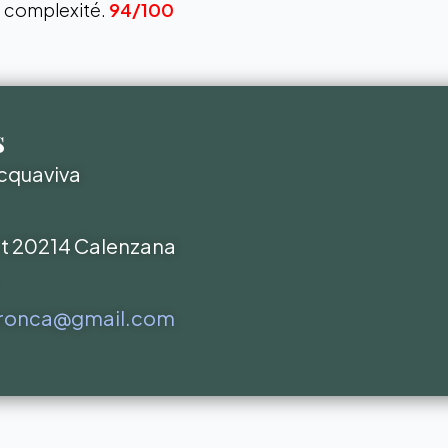
e complexité.
94/100
s
Acquaviva
rt 20214 Calenzana
ronca@gmail.com