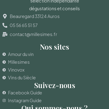
sélection indépendante
dégustations et conseils
Beauregard 33124 Auros
05 56 65 51 57
contact@millesimes.fr
Nos sites
Amour du vin
Millesimes
Vinovox
Vins du Siècle
Suivez-nous
Facebook Guide
Instagram Guide
Qui sommes-nous ?