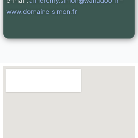
e-mail :
alineremy.simon@wanadoo.fr
–
www.domaine-simon.fr