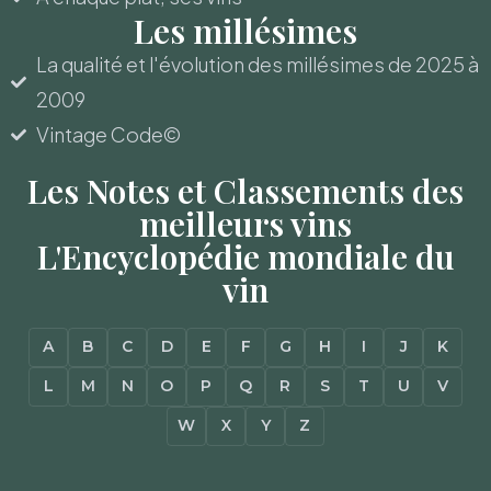
Les millésimes
La qualité et l'évolution des millésimes de 2025 à
2009
Vintage Code©
Les Notes et Classements des
meilleurs vins
L'Encyclopédie mondiale du
vin
A
B
C
D
E
F
G
H
I
J
K
L
M
N
O
P
Q
R
S
T
U
V
W
X
Y
Z