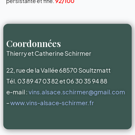
persistante et fine.
92/100
Coordonnées
Thierry et Catherine Schirmer
22, rue de la Vallée 68570 Soultzmatt
Tél. 03 89 47 03 82 et 06 30 35 94 88
e-mail :
vins.alsace.schirmer@gmail.com
–
www.vins-alsace-schirmer.fr