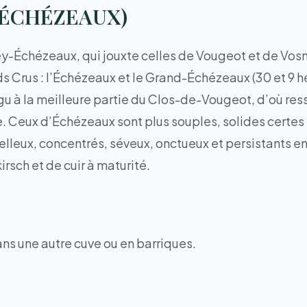
-ÉCHÉZEAUX)
ey-Échézeaux, qui jouxte celles de Vougeot et de Vos
 Crus : l’Échézeaux et le Grand-Échézeaux (30 et 9 h
igu à la meilleure partie du Clos-de-Vougeot, d’où res
Ceux d’Échézeaux sont plus souples, solides certes m
 moelleux, concentrés, séveux, onctueux et persistants 
irsch et de cuir à maturité.
ns une autre cuve ou en barriques.