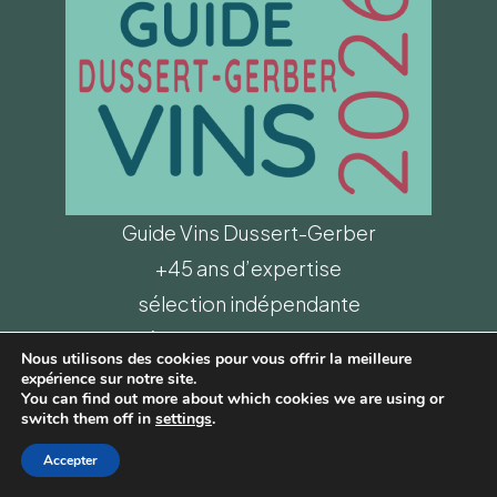
Guide Vins Dussert-Gerber
+45 ans d’expertise
sélection indépendante
dégustations et conseils
Nous utilisons des cookies pour vous offrir la meilleure
Beauregard 33124 Auros
expérience sur notre site.
You can find out more about which cookies we are using or
05 56 65 51 57
switch them off in
settings
.
contact@millesimes.fr
Accepter