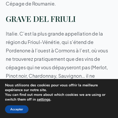
Cépage de Roumanie.
GRAVE DEL FRIULI
Italie. C’est la plus grande appellation de la
région du Frioul-Vénétie, qui s’étend de
Pordenone à l’ouest à Cormons à l’est, où vous
ne trouverez pratiquement que des vins de
cépages qui ne vous dépayseront pas (Merlot,
Pinot noir, Chardonnay, Sauvignon… il ne
manque plus que la Syrah ou la Marsanne).
Nous utilisons des cookies pour vous offrir la meilleure
expérience sur notre site.
Préférez les vins qui proviennent des Refosco,
You can find out more about which cookies we are using or
switch them off in
settings
.
Tocai, Pinot grigio ou Verduzzo.
Accepter
GRAVES