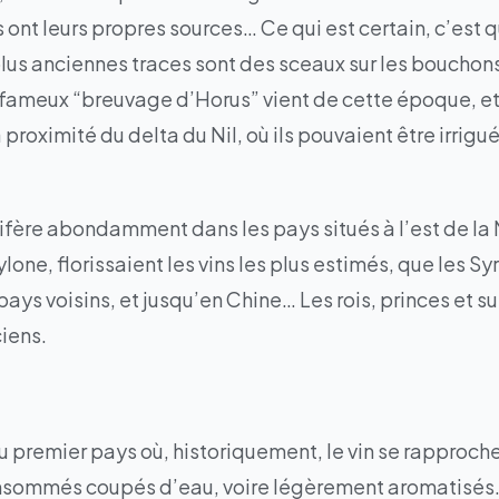
 ont leurs propres sources… Ce qui est certain, c’est
es plus anciennes traces sont des sceaux sur les bouc
 fameux “breuvage d’Horus” vient de cette époque, et
 proximité du delta du Nil, où ils pouvaient être irrig
lifère abondamment dans les pays situés à l’est de la
lone, florissaient les vins les plus estimés, que les S
ays voisins, et jusqu’en Chine… Les rois, princes et sult
ciens.
du premier pays où, historiquement, le vin se rapproch
consommés coupés d’eau, voire légèrement aromatisés. 