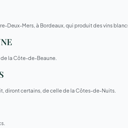
’Entre-Deux-Mers, à Bordeaux, qui produit des vins blanc
UNE
st de la Côte-de-Beaune.
S
it, diront certains, de celle de la Côtes-de-Nuits.
cs.