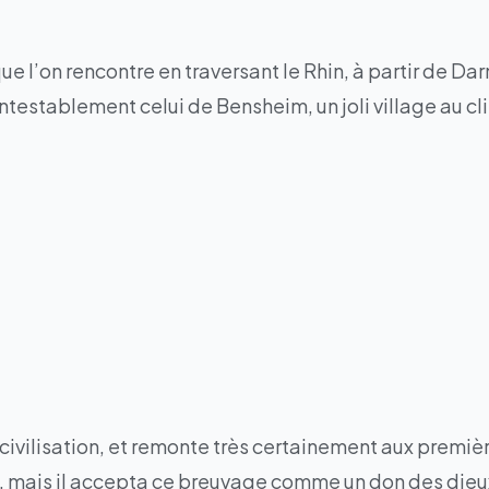
e l’on rencontre en traversant le Rhin, à partir de Da
contestablement celui de Bensheim, un joli village au 
e civilisation, et remonte très certainement aux premiè
ais il accepta ce breuvage comme un don des dieux : l