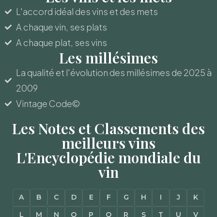
L'accord idéal des vins et des mets
A chaque vin, ses plats
A chaque plat, ses vins
Les millésimes
La qualité et l'évolution des millésimes de 2025 à
2009
Vintage Code©
Les Notes et Classements des
meilleurs vins
L'Encyclopédie mondiale du
vin
A
B
C
D
E
F
G
H
I
J
K
L
M
N
O
P
Q
R
S
T
U
V