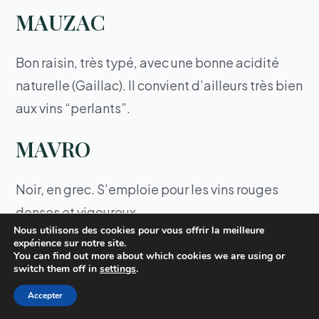
MAUZAC
Bon raisin, très typé, avec une bonne acidité
naturelle (Gaillac). Il convient d’ailleurs très bien
aux vins “perlants”.
MAVRO
Noir, en grec. S’emploie pour les vins rouges
denses et vigoureux.
Nous utilisons des cookies pour vous offrir la meilleure
expérience sur notre site.
MAVRODAPHNE
You can find out more about which cookies we are using or
switch them off in
settings
.
1/. Vieux cépage rouge grec.
Accepter