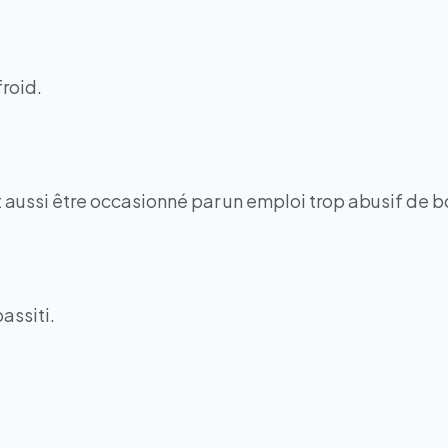
froid.
t aussi être occasionné par un emploi trop abusif de b
passiti.