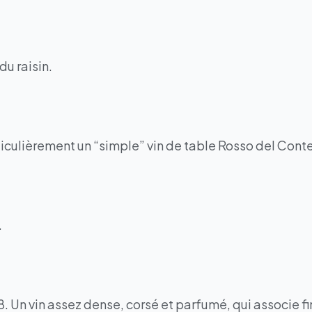
du raisin.
ticulièrement un “simple” vin de table Rosso del Conte
.
8. Un vin assez dense, corsé et parfumé, qui associe f