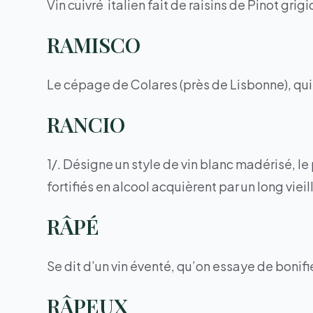
Vin cuivré italien fait de raisins de Pinot gr
RAMISCO
Le cépage de Colares (près de Lisbonne), qui d
RANCIO
1/. Désigne un style de vin blanc madérisé, l
fortifiés en alcool acquièrent par un long viei
RÂPÉ
Se dit d’un vin éventé, qu’on essaye de bonif
RÂPEUX