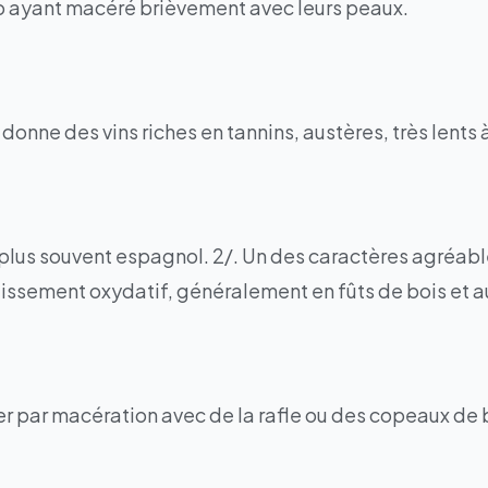
igio ayant macéré brièvement avec leurs peaux.
onne des vins riches en tannins, austères, très lents à 
e plus souvent espagnol. 2/. Un des caractères agréabl
llissement oxydatif, généralement en fûts de bois et au
ier par macération avec de la rafle ou des copeaux de 