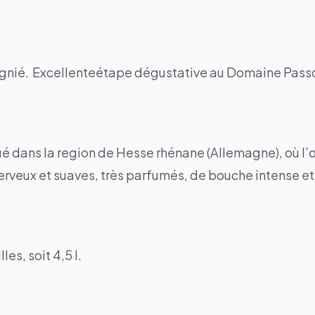
Régnié. Excellenteétape dégustative au Domaine Pas
é dans la region de Hesse rhénane (Allemagne), où l’on
nerveux et suaves, très parfumés, de bouche intense et
es, soit 4,5 l.