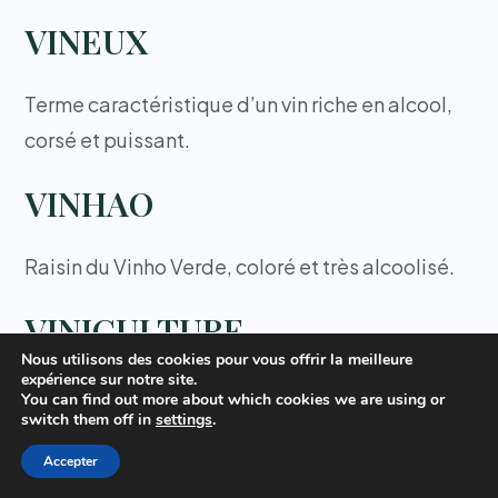
VINEUX
Terme caractéristique d’un vin riche en alcool,
corsé et puissant.
VINHAO
Raisin du Vinho Verde, coloré et très alcoolisé.
VINICULTURE
Nous utilisons des cookies pour vous offrir la meilleure
expérience sur notre site.
Ensemble des opérations concernant la
You can find out more about which cookies we are using or
switch them off in
settings
.
fabrication et la maturation du vin. Alors que le
terme œnologie se réfère à l’aspect
Accepter