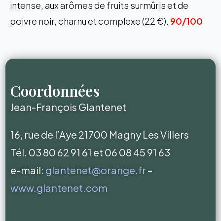
intense, aux arômes de fruits surmûris et de
poivre noir, charnu et complexe (22 €).
90/100
Coordonnées
Jean-François Glantenet
16, rue de l’Aye 21700 Magny Les Villers
Tél. 03 80 62 91 61 et 06 08 45 91 63
e-mail:
glantenet@orange.fr
–
www.glantenet.com