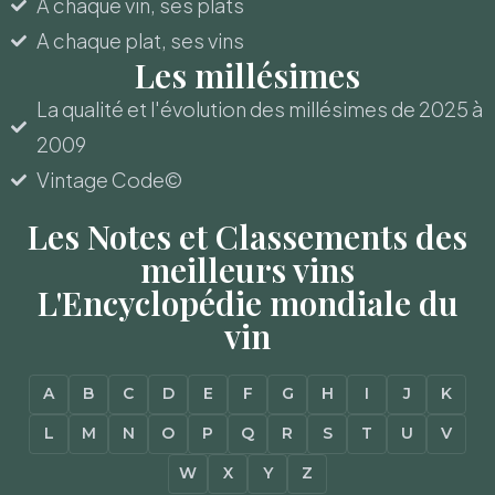
A chaque vin, ses plats
A chaque plat, ses vins
Les millésimes
La qualité et l'évolution des millésimes de 2025 à
2009
Vintage Code©
Les Notes et Classements des
meilleurs vins
L'Encyclopédie mondiale du
vin
A
B
C
D
E
F
G
H
I
J
K
L
M
N
O
P
Q
R
S
T
U
V
W
X
Y
Z