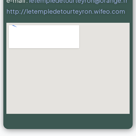
e-mail :
letempledetourteyron@orange.fr
http://letempledetourteyron.wifeo.com