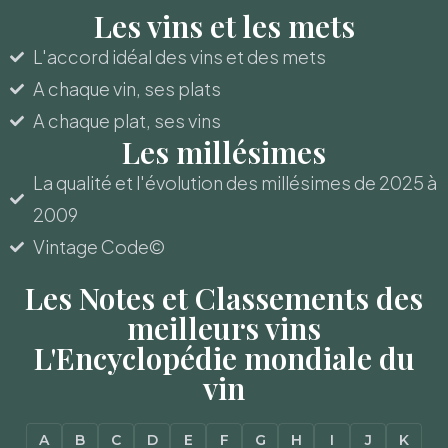
Les vins et les mets
L'accord idéal des vins et des mets
A chaque vin, ses plats
A chaque plat, ses vins
Les millésimes
La qualité et l'évolution des millésimes de 2025 à
2009
Vintage Code©
Les Notes et Classements des
meilleurs vins
L'Encyclopédie mondiale du
vin
A
B
C
D
E
F
G
H
I
J
K