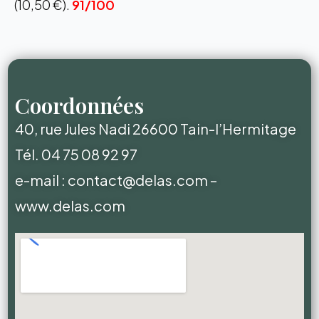
(10,50 €).
91/100
Coordonnées
40, rue Jules Nadi 26600 Tain-l’Hermitage
Tél. 04 75
08 92 97
e-mail :
contact@delas.com
–
www.delas.com