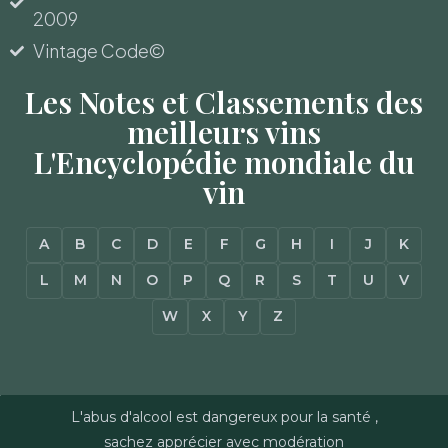
2009
Vintage Code©
Les Notes et Classements des
meilleurs vins
L'Encyclopédie mondiale du
vin
A
B
C
D
E
F
G
H
I
J
K
L
M
N
O
P
Q
R
S
T
U
V
W
X
Y
Z
L'abus d'alcool est dangereux pour la santé ,
sachez apprécier avec modération