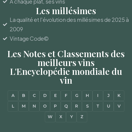
A chaque plat, ses vins
Les millésimes
La qualité et l'évolution des millésimes de 2025 à
2009
Vintage Code©
Les Notes et Classements des
meilleurs vins
L'Encyclopédie mondiale du
vin
A
B
C
D
E
F
G
H
I
J
K
L
M
N
O
P
Q
R
S
T
U
V
W
X
Y
Z