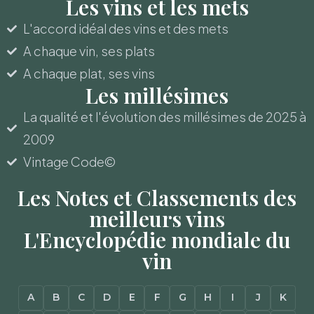
Les vins et les mets
L'accord idéal des vins et des mets
A chaque vin, ses plats
A chaque plat, ses vins
Les millésimes
La qualité et l'évolution des millésimes de 2025 à
2009
Vintage Code©
Les Notes et Classements des
meilleurs vins
L'Encyclopédie mondiale du
vin
A
B
C
D
E
F
G
H
I
J
K